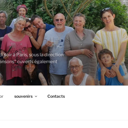
soir à Paris, sous la direction
"chansons" ouverts également
or
souvenirs
Contacts