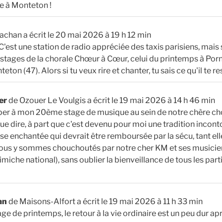
e à Monteton !
achan
a écrit le
20 mai 2026
à
19 h 12 min
'est une station de radio appréciée des taxis parisiens, mais 
stages de la chorale Chœur à Cœur, celui du printemps à Po
teton (47). Alors si tu veux rire et chanter, tu sais ce qu'il te rest
ner
de
Ozouer Le Voulgis
a écrit le
19 mai 2026
à
14 h 46 min
iper à mon 20ème stage de musique au sein de notre chère ch
Que dire, à part que c'est devenu pour moi une tradition incont
e enchantée qui devrait être remboursée par la sécu, tant elle 
 Nous y sommes chouchoutés par notre cher KM et ses musici
imiche national), sans oublier la bienveillance de tous les par
dan
de
Maisons-Alfort
a écrit le
19 mai 2026
à
11 h 33 min
ge de printemps, le retour à la vie ordinaire est un peu dur ap