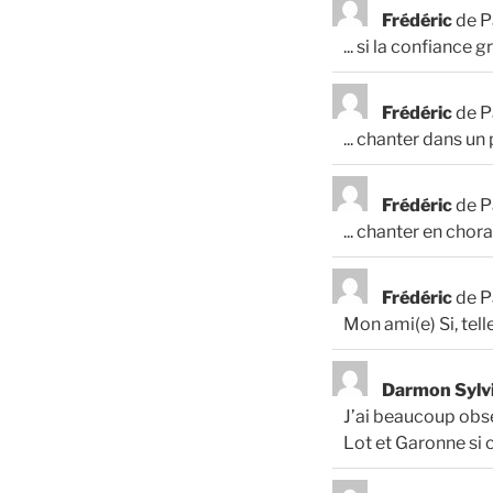
Frédéric
de
P
... si la confiance
Frédéric
de
P
... chanter dans un
Frédéric
de
P
... chanter en chor
Frédéric
de
P
Mon ami(e) Si, telle
Darmon Sylv
J’ai beaucoup obse
Lot et Garonne si c