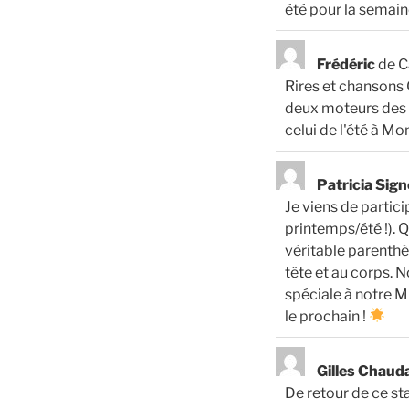
été pour la semain
Frédéric
de
C
Rires et chansons C
deux moteurs des 
celui de l'été à Mon
Patricia Sig
Je viens de partic
printemps/été !). 
véritable parenthès
tête et au corps.
spéciale à notre M
le prochain !
Gilles Chau
De retour de ce sta