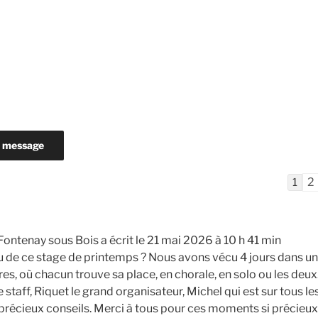
Navi
2
1
dans
la
liste
Fontenay sous Bois
a écrit le
21 mai 2026
à
10 h 41 min
du
 de ce stage de printemps ? Nous avons vécu 4 jours dans un
livre
ires, où chacun trouve sa place, en chorale, en solo ou les d
d’or
staff, Riquet le grand organisateur, Michel qui est sur tous le
précieux conseils. Merci à tous pour ces moments si précieux