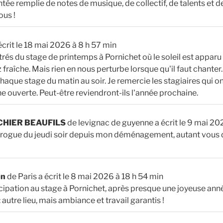
ée remplie de notes de musique, de collectif, de talents et de
ous !
écrit le
18 mai 2026
à
8 h 57 min
és du stage de printemps à Pornichet où le soleil est appar
fraîche. Mais rien en nous perturbe lorsque qu'il faut chanter
que stage du matin au soir. Je remercie les stagiaires qui on
cène ouverte. Peut-être reviendront-ils l'année prochaine.
ICHIER BEAUFILS
de
levignac de guyenne
a écrit le
9 mai 20
a drogue du jeudi soir depuis mon déménagement, autant vous 
on
de
Paris
a écrit le
8 mai 2026
à
18 h 54 min
ipation au stage à Pornichet, après presque une joyeuse anné
autre lieu, mais ambiance et travail garantis !