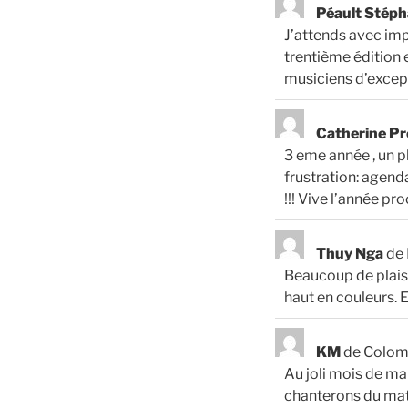
Péault Stép
J’attends avec im
trentième édition 
musiciens d’except
Catherine P
3 eme année , un pl
frustration: agen
!!! Vive l’année p
Thuy Nga
de
Beaucoup de plaisi
haut en couleurs. E
KM
de
Colom
Au joli mois de ma
chanterons du ma