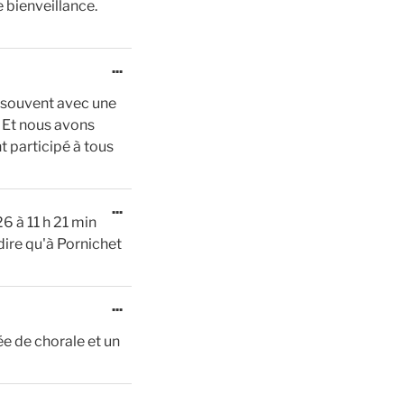
 bienveillance.
méta.
Ouvrir/Fermer
...
cette
u souvent avec une
boîte
. Et nous avons
méta.
t participé à tous
Ouvrir/Fermer
...
26
à
11 h 21 min
cette
dire qu'à Pornichet
boîte
méta.
Ouvrir/Fermer
...
cette
e de chorale et un
boîte
méta.
Ouvrir/Fermer
...