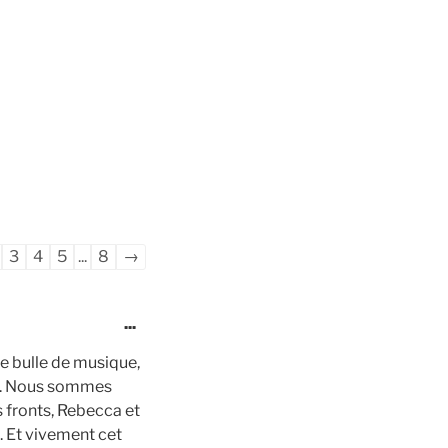
gation
3
4
5
...
8
→
Ouvrir/Fermer
...
cette
e bulle de musique,
boîte
eux. Nous sommes
méta.
s fronts, Rebecca et
. Et vivement cet