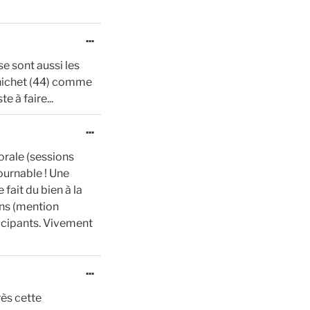
Ouvrir/Fermer
...
cette
se sont aussi les
boîte
rnichet (44) comme
méta.
e à faire...
Ouvrir/Fermer
...
cette
orale (sessions
boîte
ournable ! Une
méta.
fait du bien à la
ens (mention
ticipants. Vivement
Ouvrir/Fermer
...
cette
rès cette
boîte