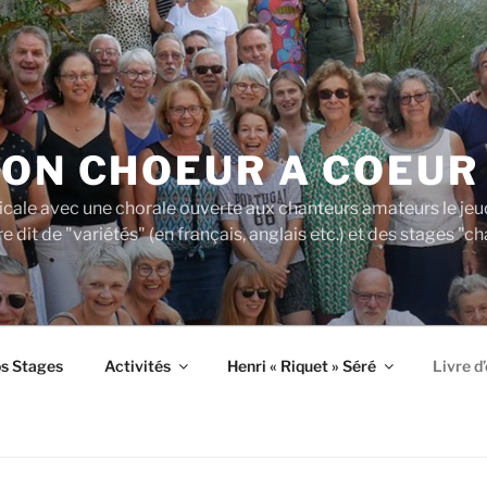
ION CHOEUR A COEUR
cale avec une chorale ouverte aux chanteurs amateurs le jeudi 
re dit de "variétés" (en français, anglais etc.) et des stages 
os Stages
Activités
Henri « Riquet » Séré
Livre d’