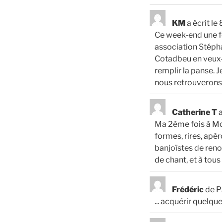
KM
a écrit le
8
Ce week-end une fo
association Stépha
Cotadbeu en veux-t
remplir la panse. 
nous retrouverons 
Catherine T
a
Ma 2ème fois à Mo
formes, rires, apé
banjoïstes de ren
de chant, et à tou
Frédéric
de
P
... acquérir quelq