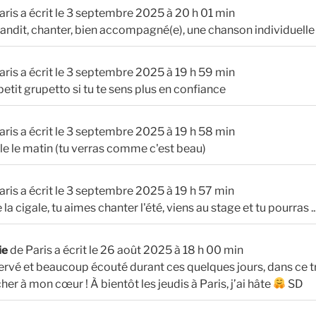
aris
a écrit le
3 septembre 2025
à
20 h 01 min
 grandit, chanter, bien accompagné(e), une chanson individuelle
aris
a écrit le
3 septembre 2025
à
19 h 59 min
 petit grupetto si tu te sens plus en confiance
aris
a écrit le
3 septembre 2025
à
19 h 58 min
ale le matin (tu verras comme c'est beau)
aris
a écrit le
3 septembre 2025
à
19 h 57 min
 la cigale, tu aimes chanter l'été, viens au stage et tu pourras ..
ie
de
Paris
a écrit le
26 août 2025
à
18 h 00 min
rvé et beaucoup écouté durant ces quelques jours, dans ce tr
her à mon cœur ! À bientôt les jeudis à Paris, j’ai hâte
SD