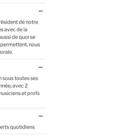
Ouvrir/Fermer
...
cette
résident de notre
boîte
s avec de la
méta.
aussi de quoi se
e permettent, nous
orale.
Ouvrir/Fermer
...
cette
 sous toutes ses
boîte
année, avec 2
méta.
usiciens et profs
Ouvrir/Fermer
...
cette
certs quotidiens
boîte
méta.