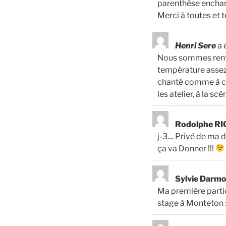
parenthèse enchant
Merci à toutes et t
Henri Sere
a 
Nous sommes rentr
température assez 
chanté comme à cha
les atelier, à la s
Rodolphe R
j-3.... Privé de m
ça va Donner !!!
Sylvie Darm
Ma première partic
stage à Monteton : 