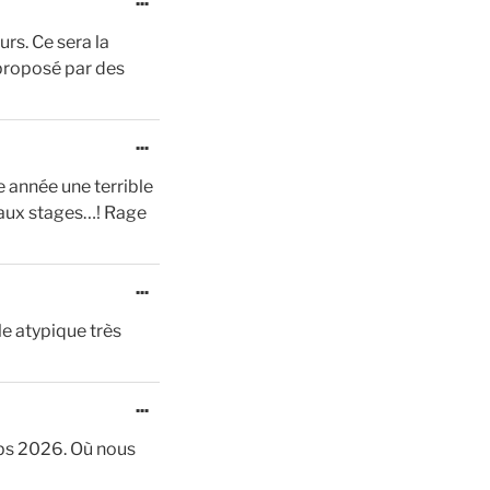
cette
rs. Ce sera la
boîte
 proposé par des
méta.
Ouvrir/Fermer
...
cette
e année une terrible
boîte
 aux stages…! Rage
méta.
Ouvrir/Fermer
...
cette
le atypique très
boîte
méta.
Ouvrir/Fermer
...
cette
mps 2026. Où nous
boîte
méta.