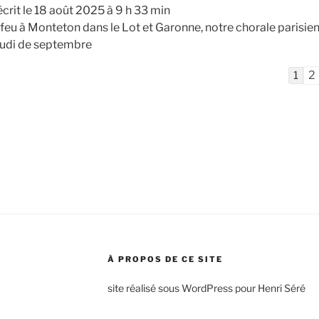
écrit le
18 août 2025
à
9 h 33 min
feu à Monteton dans le Lot et Garonne, notre chorale parisie
eudi de septembre
Navi
2
1
dans
la
liste
du
livre
d’or
À PROPOS DE CE SITE
site réalisé sous WordPress pour Henri Séré