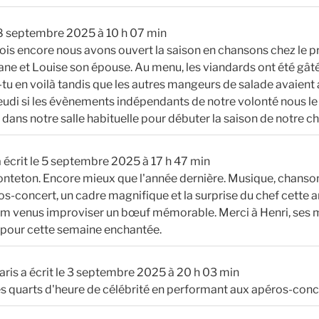
 septembre 2025
à
10 h 07 min
is encore nous avons ouvert la saison en chansons chez le p
ne et Louise son épouse. Au menu, les viandards ont été gâté
u en voilà tandis que les autres mangeurs de salade avaient 
Jeudi si les évènements indépendants de notre volonté nous l
dans notre salle habituelle pour débuter la saison de notre ch
 écrit le
5 septembre 2025
à
17 h 47 min
nteton. Encore mieux que l'année dernière. Musique, chanson
ros-concert, un cadre magnifique et la surprise du chef cette 
om venus improviser un bœuf mémorable. Merci à Henri, ses m
s pour cette semaine enchantée.
aris
a écrit le
3 septembre 2025
à
20 h 03 min
ues quarts d'heure de célébrité en performant aux apéros-con