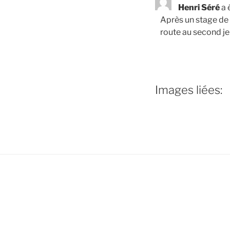
Henri Séré
a 
Après un stage de 
route au second j
Images liées: