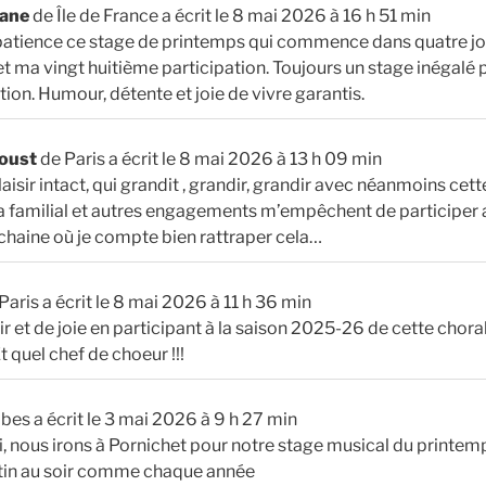
hane
de
Île de France
a écrit le
8 mai 2026
à
16 h 51 min
patience ce stage de printemps qui commence dans quatre jou
et ma vingt huitième participation. Toujours un stage inégalé
ion. Humour, détente et joie de vivre garantis.
roust
de
Paris
a écrit le
8 mai 2026
à
13 h 09 min
aisir intact, qui grandit , grandir, grandir avec néanmoins cett
da familial et autres engagements m’empêchent de participer
rochaine où je compte bien rattraper cela…
Paris
a écrit le
8 mai 2026
à
11 h 36 min
r et de joie en participant à la saison 2025-26 de cette chora
t quel chef de choeur !!!
bes
a écrit le
3 mai 2026
à
9 h 27 min
i, nous irons à Pornichet pour notre stage musical du printe
tin au soir comme chaque année