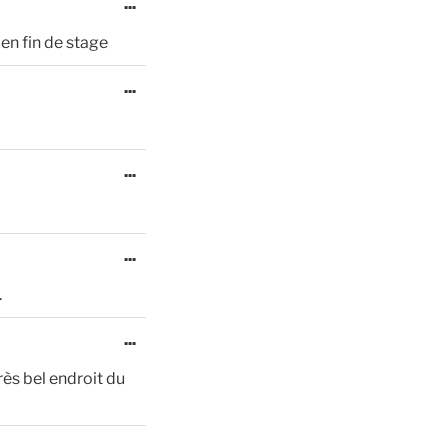
Ouvrir/Fermer
...
cette
 en fin de stage
boîte
méta.
Ouvrir/Fermer
...
cette
boîte
méta.
Ouvrir/Fermer
...
cette
boîte
méta.
Ouvrir/Fermer
...
cette
.
boîte
méta.
Ouvrir/Fermer
...
cette
ès bel endroit du
boîte
méta.
Ouvrir/Fermer
...