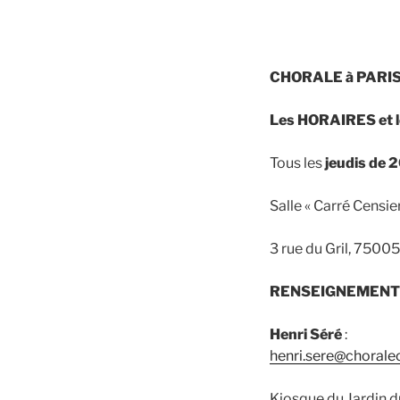
CHORALE à PARIS 
Les HORAIRES et l
Tous les
jeudis de 
Salle « Carré Censi
3 rue du Gril, 75
RENSEIGNEMENT
Henri Séré
:
henri.sere@chorale
Kiosque du Jardin