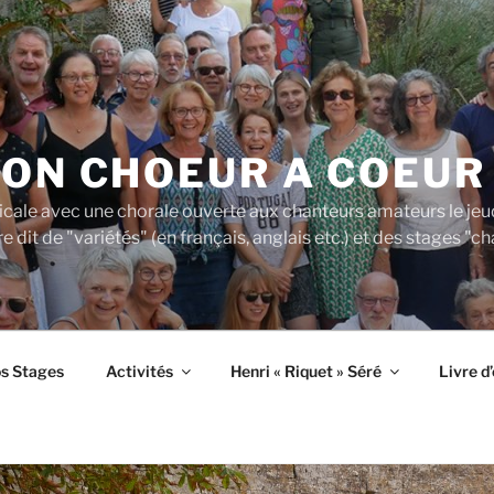
ION CHOEUR A COEUR
cale avec une chorale ouverte aux chanteurs amateurs le jeudi 
re dit de "variétés" (en français, anglais etc.) et des stages 
os Stages
Activités
Henri « Riquet » Séré
Livre d’