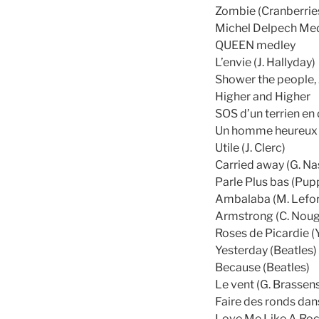
Zombie (Cranberrie
Michel Delpech Me
QUEEN medley
L’envie (J. Hallyday)
Shower the people,
Higher and Higher
SOS d’un terrien en 
Un homme heureux (
Utile (J. Clerc)
Carried away (G. Na
Parle Plus bas (Pupp
Ambalaba (M. Lefor
Armstrong (C. Noug
Roses de Picardie (
Yesterday (Beatles)
Because (Beatles)
Le vent (G. Brassen
Faire des ronds dans
Love Me Like A Roc