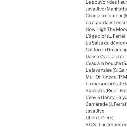
Le pouvoir des fleur
Java Jive (Manhatta
Chanson d’amour (M
La craie dans l’encri
How High The Moon 
L’âge d’or (L. Ferré)
La Salsa du démon (
California Dreamin
Danse s’y (J. Clerc)
L’eau à la bouche (
La javanaise (S. Ga
Mull Of Kintyre (P. 
La maison près de la
Stanislas (Ricet-Bar
L’envie (Johny Haly
Camarade (J. Ferrat
Java Jive
Utile (J. Clerc)
S.O.S. d’un terrien 