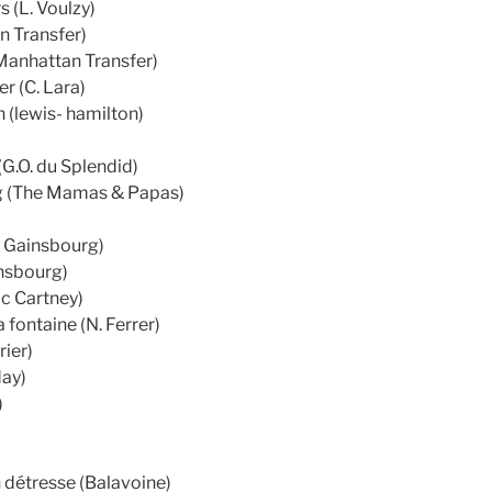
s (L. Voulzy)
n Transfer)
anhattan Transfer)
er (C. Lara)
(lewis- hamilton)
G.O. du Splendid)
g (The Mamas & Papas)
S. Gainsbourg)
insbourg)
Mc Cartney)
 fontaine (N. Ferrer)
rier)
day)
)
en détresse (Balavoine)