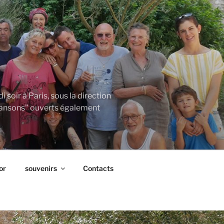
soir à Paris, sous la direction
"chansons" ouverts également
or
souvenirs
Contacts