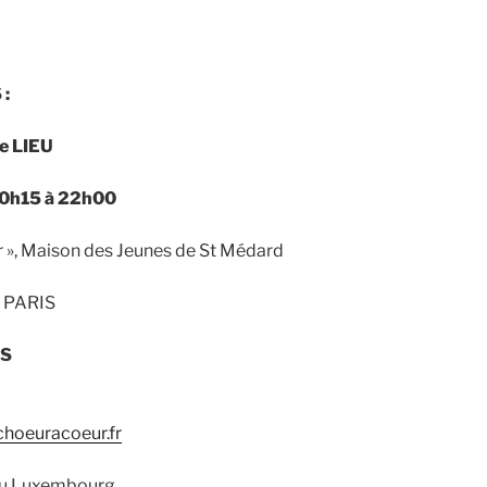
:
e LIEU
20h15 à 22h00
er », Maison des Jeunes de St Médard
005 PARIS
S
choeuracoeur.fr
 du Luxembourg