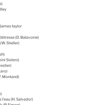
s)
dley
 James taylor
détresse (D. Balavoine)
W. Sheller)
sh)
ini Sisters)
estier)
aro)
Y. Montand)
s)
 l’eau (H. Salvador)
k (P. Simon)