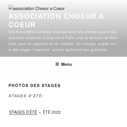
Aller
au
ASSOCIATION CHOEUR A
contenu
COEUR
principal
Une Association culturelle musicale avec une chorale ouverte aux
chanteurs amateurs le jeudi soir à Paris, sous la direction de Henri
Séré, avec un répertoire dit de "variétés" (en français, anglais etc.)
et des stages "chansons" ouverts également aux guitaristes
Menu
PHOTOS DES STAGES
STAGES D’ÉTÉ:
STAGES D'ÉTÉ
»
ÉTÉ 2022