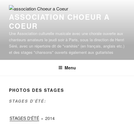
Aller
au
ASSOCIATION CHOEUR A
contenu
COEUR
principal
Une Association culturelle musicale avec une chorale ouverte aux
chanteurs amateurs le jeudi soir à Paris, sous la direction de Henri
Séré, avec un répertoire dit de "variétés" (en français, anglais etc.)
et des stages "chansons" ouverts également aux guitaristes
Menu
PHOTOS DES STAGES
STAGES D’ÉTÉ:
STAGES D'ÉTÉ
»
2014