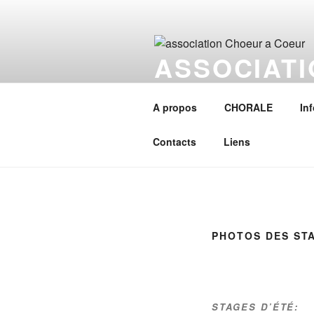
Aller
au
contenu
ASSOCIAT
principal
Une Association culturelle music
Henri Séré, avec un répertoire d
A propos
CHORALE
In
guitaristes
Contacts
Liens
PHOTOS DES ST
STAGES D’ÉTÉ: