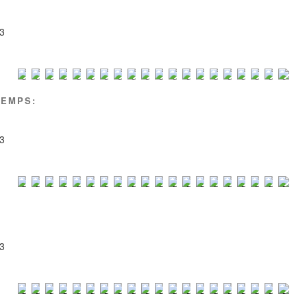
3
TEMPS:
3
3