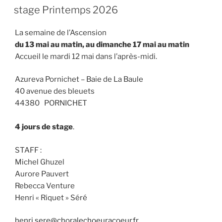
LE
stage Printemps 2026
La semaine de l’Ascension
du 13 mai au matin, au dimanche 17 mai au matin
Accueil le mardi 12 mai dans l’après-midi.
Azureva Pornichet – Baie de La Baule
40 avenue des bleuets
44380 PORNICHET
4 jours de stage
.
STAFF :
Michel Ghuzel
Aurore Pauvert
Rebecca Venture
Henri « Riquet » Séré
henri.sere@choralechoeuracoeur.fr