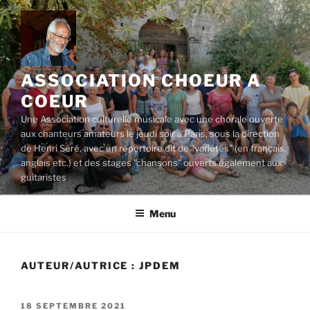
Aller
au
contenu
principal
ASSOCIATION CHOEUR A
COEUR
Une Association culturelle musicale avec une chorale ouverte
aux chanteurs amateurs le jeudi soir à Paris, sous la direction
de Henri Séré, avec un répertoire dit de "variétés" (en français,
anglais etc.) et des stages "chansons" ouverts également aux
guitaristes
Menu
AUTEUR/AUTRICE :
JPDEM
PUBLIÉ
18 SEPTEMBRE 2021