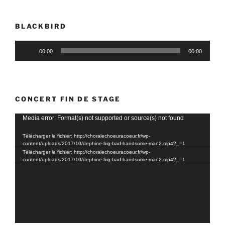
BLACKBIRD
Lecteur
00:00
00:00
audio
CONCERT FIN DE STAGE
Lecteur
Media error: Format(s) not supported or source(s) not found
vidéo
Télécharger le fichier: http://choralechoeuracoeur.fr/wp-
content/uploads/2017/10/dephine-big-bad-handsome-man2.mp4?_=1
Télécharger le fichier: http://choralechoeuracoeur.fr/wp-
content/uploads/2017/10/dephine-big-bad-handsome-man2.mp4?_=1