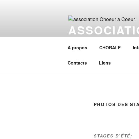
Aller
au
contenu
ASSOCIAT
principal
Une Association culturelle music
Henri Séré, avec un répertoire d
A propos
CHORALE
In
guitaristes
Contacts
Liens
PHOTOS DES ST
STAGES D’ÉTÉ: